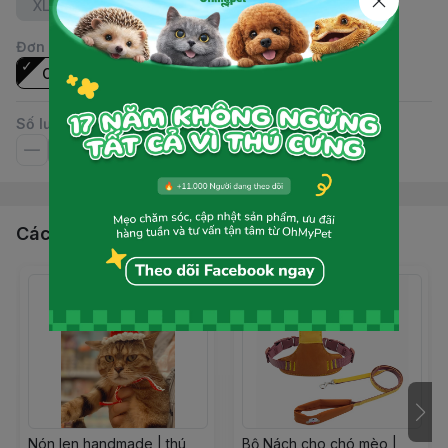
XL(10-20kg)- Xanh hoa
Đơn vị
:
Cái
Số lượng
Các sản phẩm, dịch vụ khác
Nón len handmade | thú
Bộ Nách cho chó mèo |