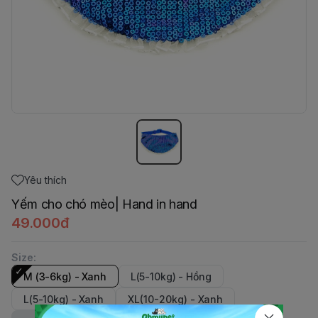
Yêu thích
Yếm cho chó mèo| Hand in hand
49.000đ
Size
:
M (3-6kg) - Xanh
L(5-10kg) - Hồng
L(5-10kg) - Xanh
XL(10-20kg) - Xanh