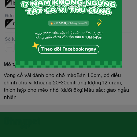
Hồng
Đen
Đơn vị
:
Cái
Số lượng
Mô tả chi tiết
Vòng cổ vải dành cho chó mèoBản 1.0cm, có điều
chỉnh chu vi khoảng 20-30cmtrọng lượng 12 gram,
thích hợp cho mèo nhỏ (dưới 6kg)Màu sắc: giao ngẫu
nhiên