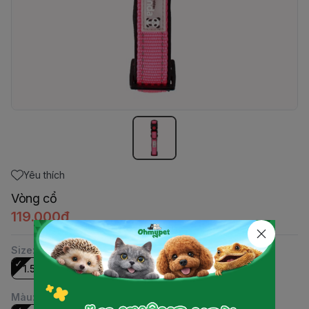
Yêu thích
Vòng cổ
119.000đ
Size
:
1.5cm (20-30cm)
Màu
: