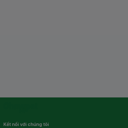
Kết nối với chúng tôi