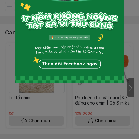
Các sản phẩm, dịch vụ khác
Lót tổ chim
Phụ kiện cho vật nuôi |Kệ
đứng cho chim | Gỗ & mika
0đ
135.000đ
Chọn mua
Chọn mua