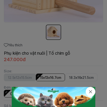
Yêu thích
Phụ kiện cho vật nuôi | Tổ chim gỗ
247.000đ
Size
:
12.5x12x15.5cm
15x13x16.7cm
18.3x16x21.5cm
Đơn vị
:
Cái
Số lượng