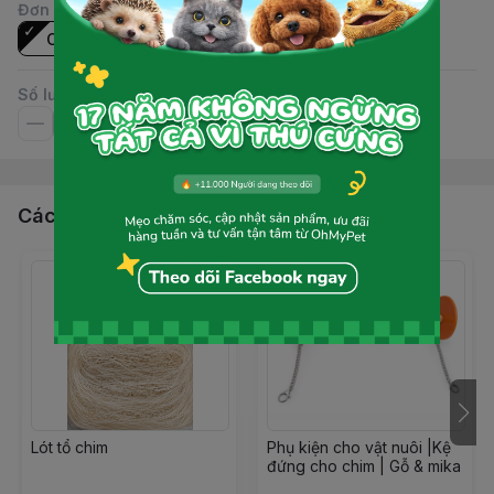
Đơn vị
:
Cái
Số lượng
Các sản phẩm, dịch vụ khác
Lót tổ chim
Phụ kiện cho vật nuôi |Kệ
đứng cho chim | Gỗ & mika