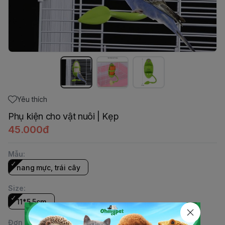
Yêu thích
Phụ kiện cho vật nuôi | Kẹp
45.000đ
Mẫu
:
nang mực, trái cây
Size
:
11*5.5cm
Đơn vị
: