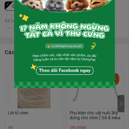
Cái
Số lượng
Các sản phẩm, dịch vụ khác
Lót tổ chim
Phụ kiện cho vật nuôi |Kệ
đứng cho chim | Gỗ & mika
0đ
135.000đ