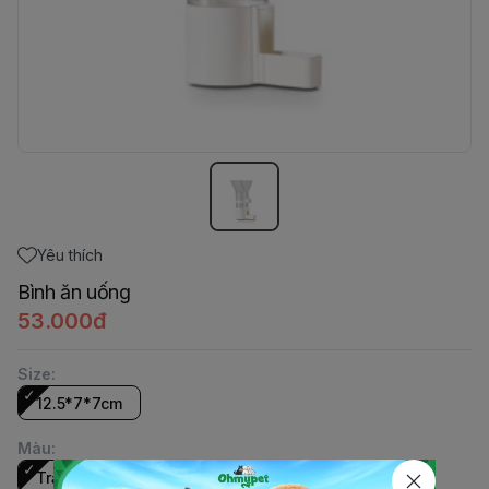
Yêu thích
Bình ăn uống
53.000đ
Size
:
12.5*7*7cm
Màu
:
Trắng