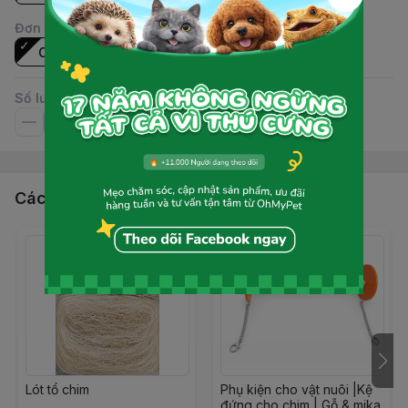
Đơn vị
:
Cái
Số lượng
Các sản phẩm, dịch vụ khác
Lót tổ chim
Phụ kiện cho vật nuôi |Kệ
đứng cho chim | Gỗ & mika