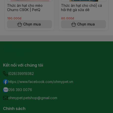
Thức ăn hạt cho mèo
Thức ăn hạt cho chó| cá
Churro C90K | PetQ
hồi thịt gà sữa dê
190.000đ
60.000đ
Chọn mua
Chọn mua
Kết nối với chúng tôi
(028)39919382
https://www.facebook.com/ohmypet.vn
056 393 0076
ohmypet.petshop@gmail.com
Chính sách