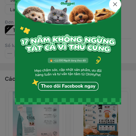
Lamd & Sweet Potatoes (1.2kg/túi, 200gx6 gói)
Đơn vị
:
Túi
Số lượng
Các sản phẩm, dịch vụ khác