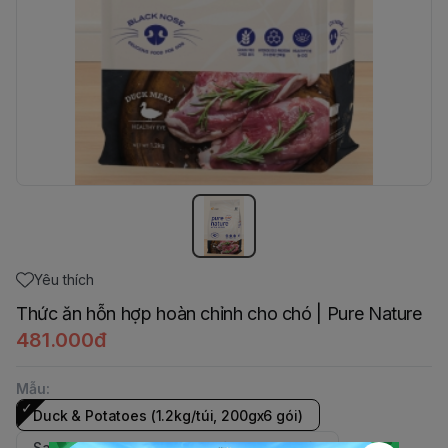
Yêu thích
Thức ăn hỗn hợp hoàn chỉnh cho chó | Pure Nature
481.000đ
Mẫu
:
Duck & Potatoes (1.2kg/túi, 200gx6 gói)
Salmon & Poyatoes (1.2kg/túi, 200gx6 gói)