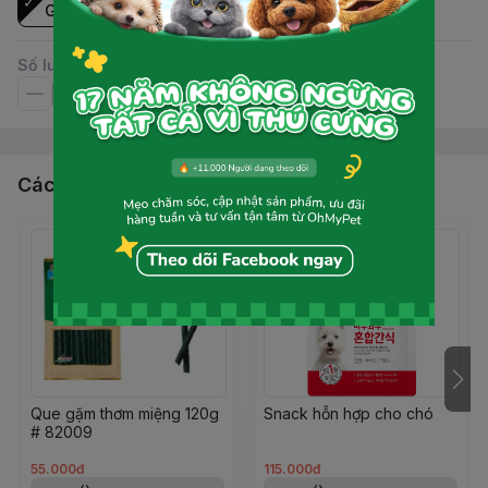
Gói
Số lượng
Các sản phẩm, dịch vụ khác
Que gặm thơm miệng 120g
Snack hỗn hợp cho chó
# 82009
55.000đ
115.000đ