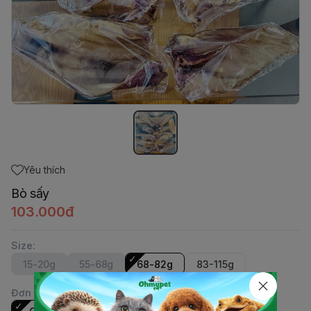
Yêu thích
Bò sấy
103.000đ
Size
:
15-20g
55-68g
68-82g
83-115g
Đơn vị
: