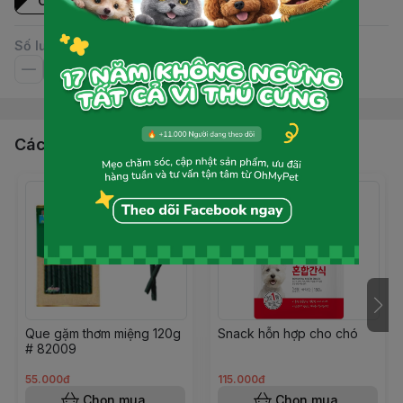
Cái
Số lượng
Các sản phẩm, dịch vụ khác
Que gặm thơm miệng 120g
Snack hỗn hợp cho chó
# 82009
55.000đ
115.000đ
Chọn mua
Chọn mua