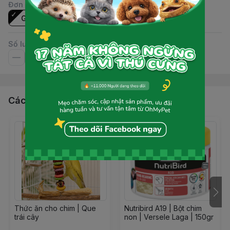
Đơn vị
:
Gói
Số lượng
Các sản phẩm, dịch vụ khác
Thức ăn cho chim | Que
Nutribird A19 | Bột chim
trái cây
non | Versele Laga | 150gr