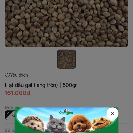
Yêu thích
Hạt dầu gai (láng tròn) | 500gr
161.000đ
Đơn vị
:
Gói
Số lượng