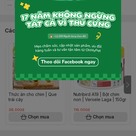
Các sản phẩm, dịch vụ khác
Thức ăn cho chim | Que
Nutribird A19 | Bột chim
trái cây
non | Versele Laga | 150gr
38.000đ
116.000đ
Chọn mua
Chọn mua