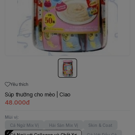
Yêu thích
Súp thưởng cho mèo | Ciao
48.000đ
Mùi vị
:
Cá Ngừ Mix Vị
Hải Sản Mix Vị
Skin & Coat
Cá Ngừ với Collagen và Chất Xơ
Gà Với Dầu Cá