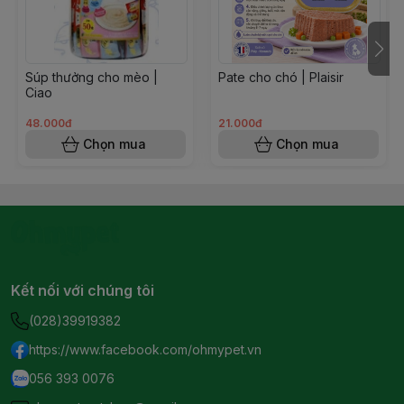
Súp thưởng cho mèo |
Pate cho chó | Plaisir
Ciao
48.000đ
21.000đ
Chọn mua
Chọn mua
Kết nối với chúng tôi
(028)39919382
https://www.facebook.com/ohmypet.vn
056 393 0076