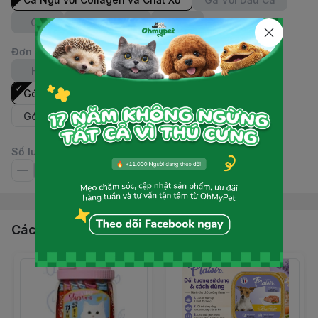
Gà
Gà & sò điệp
Mực
Đơn vị
:
Hũ
Gói
Hũ | 50 tuýt
Gói | 5 tuýt (Cá ngừ & Collagen
Gói | 5 tuýt (Cá ngừ & xơ)
Số lượng
Các sản phẩm, dịch vụ khác