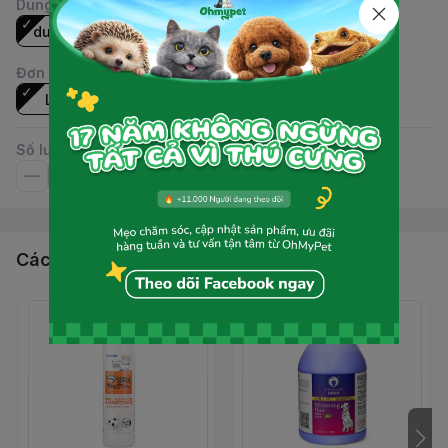
Dung tích
:
dung tích 50ml/chai, 144 chai/thùng, mới 100%
Đơn vị
:
Lọ
Số lượng
Các sản phẩm, dịch vụ khác