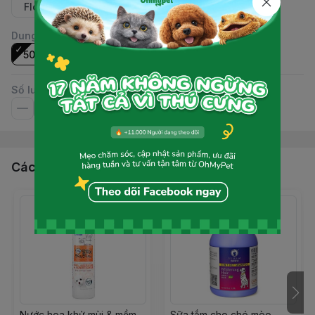
Floral
Sakura
Ocean
Dung tích
:
500ml
Số lượng
Các sản phẩm, dịch vụ khác
Nước hoa khử mùi & mềm
Sữa tắm cho chó mèo