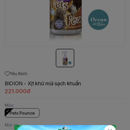
Yêu thích
BIOION - Xịt khử mùi sạch khuẩn
221.000đ
Mẫu
:
Pets Pounce
Mùi vị
: