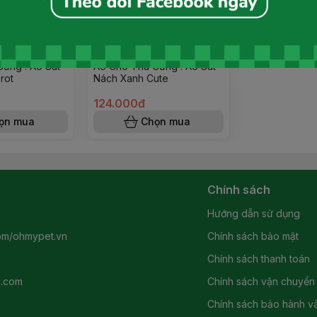
ưng : Áo Sát
Áo Cho Thú Cưng : Áo Sát
rot
Nách Xanh Cute
124.000đ
ọn mua
Chọn mua
Chính sách
Hướng dẫn sử dụng
om/ohmypet.vn
Chính sách bảo mật
Chính sách thanh toán
l.com
Chính sách vận chuyển
Chính sách bảo hành và