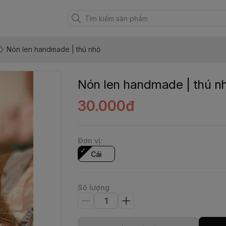
Nón len handmade | thú nhỏ
Nón len handmade | thú n
30.000đ
Đơn vị
:
Cái
Số lượng