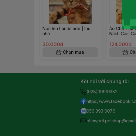
Nón len handmade | thú
Áo Cho Thú C
nhỏ
Nách Cam Ca
30.000đ
124.000đ
Chọn mua
Ch
Kết nối với chúng tôi
(028)39919382
https://www.facebook.c
056 393 0076
ohmypet.petshop@gmai