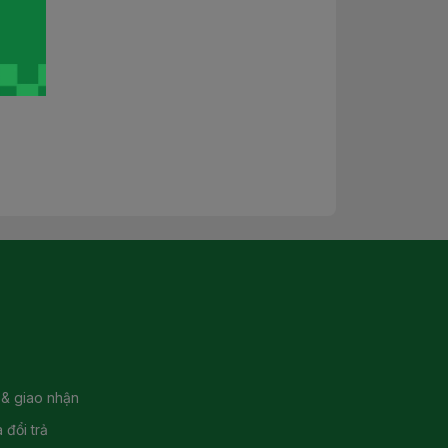
 & giao nhận
 đổi trả