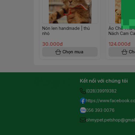
Nón len handmade | thú
Áo Cho Thú C
nhỏ
Nách Cam Ca
30.000đ
124.000đ
Chọn mua
Ch
Kết nối với chúng tôi
(028)39919382
https://www.facebook.c
056 393 0076
ohmypet.petshop@gmai