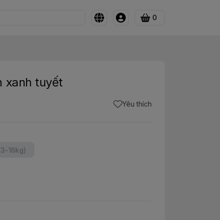
0
 xanh tuyết
Yêu thích
13-16kg)