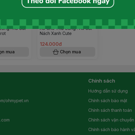
ưng : Áo Sát
Áo Cho Thú Cưng : Áo Sát
rot
Nách Xanh Cute
124.000đ
ọn mua
Chọn mua
Chính sách
Hướng dẫn sử dụng
om/ohmypet.vn
Chính sách bảo mật
Chính sách thanh toán
l.com
Chính sách vận chuyển
Chính sách bảo hành và