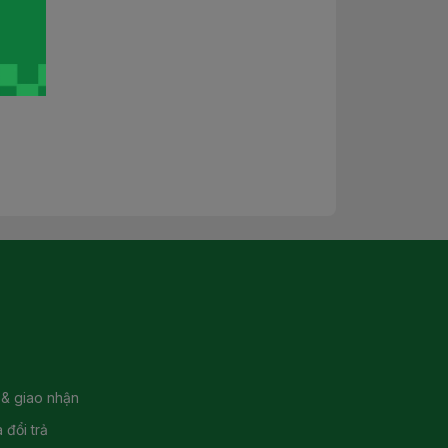
 & giao nhận
 đổi trả