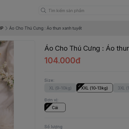
MP
Áo Cho Thú Cưng : Áo thun xanh tuyết
Áo Cho Thú Cưng : Áo thun
104.000đ
Size
:
XL (9-10kg)
XXL (10-13kg)
3XL (
Đơn vị
:
Cái
Số lượng