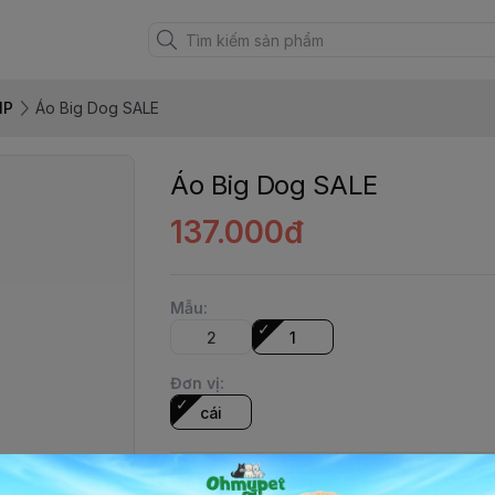
MP
Áo Big Dog SALE
Áo Big Dog SALE
137.000đ
Mẫu
:
2
1
Đơn vị
:
cái
Số lượng