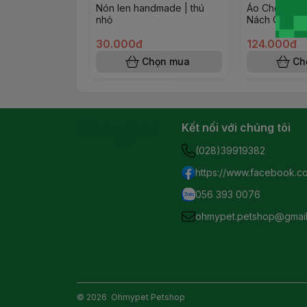
Nón len handmade | thú
Áo Cho Thú C
nhỏ
Nách Cam Ca
30.000đ
124.000đ
Chọn mua
Ch
Kết nối với chúng tôi
(028)39919382
https://www.facebook.c
056 393 0076
ohmypet.petshop@gmai
© 2026
Ohmypet Petshop