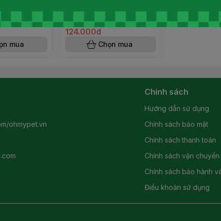
ưng : Áo Sát
Áo Cho Thú Cưng : Áo Sát
rot
Nách Xanh Cute
124.000đ
ọn mua
Chọn mua
Chính sách
Hướng dẫn sử dụng
om/ohmypet.vn
Chính sách bảo mật
Chính sách thanh toán
l.com
Chính sách vận chuyển
Chính sách bảo hành và
Điều khoản sử dụng