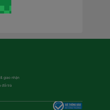
 & giao nhận
 đổi trả