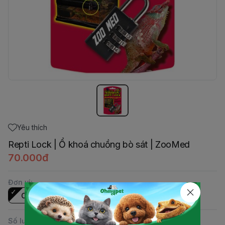
Yêu thích
Repti Lock | Ổ khoá chuồng bò sát | ZooMed
70.000đ
Đơn vị
:
Cái
Số lượng