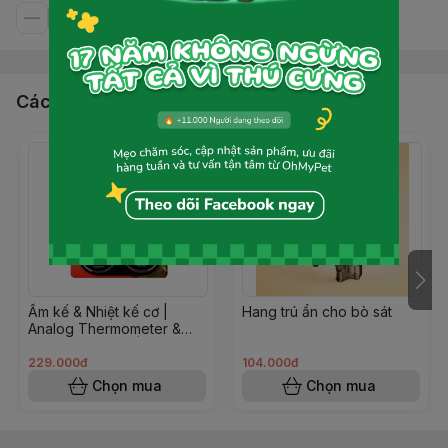
Các sản phẩm, dịch vụ khác
Ẩm kế & Nhiệt kế cơ |
Hang trú ẩn cho bò sát
Analog Thermometer &
Humidity Gauge | ZooMed
229.000đ
104.000đ
Chọn mua
Chọn mua