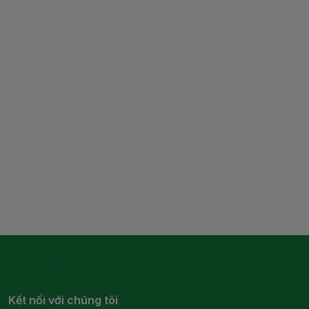
Kết nối với chúng tôi