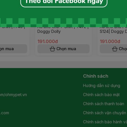
-Shirt |T749 |
Áo cho chó T-Shirt | T472 |
Áo cho chó Pol
Doggy Dolly
S124| Doggy D
191.000đ
191.000đ
ọn mua
Chọn mua
Chọ
Chính sách
Hướng dẫn sử dụng
om/ohmypet.vn
Chính sách bảo mật
Chính sách thanh toán
l.com
Chính sách vận chuyển
Chính sách bảo hành và