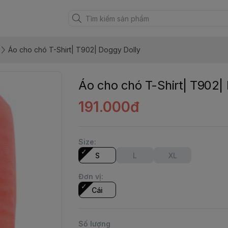
Áo cho chó T-Shirt| T902| Doggy Dolly
Áo cho chó T-Shirt| T902|
191.000đ
Size
:
S
L
XL
Đơn vị
:
Cái
Số lượng