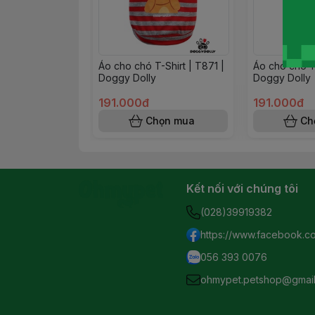
Áo cho chó T-Shirt | T871 |
Áo cho chó T
Doggy Dolly
Doggy Dolly
191.000đ
191.000đ
Chọn mua
Ch
Kết nối với chúng tôi
(028)39919382
https://www.facebook.c
056 393 0076
ohmypet.petshop@gmai