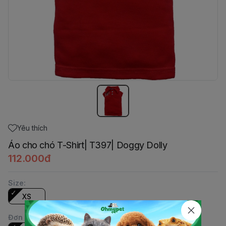
Yêu thích
Áo cho chó T-Shirt| T397| Doggy Dolly
112.000đ
Size
:
XS
Đơn vị
: