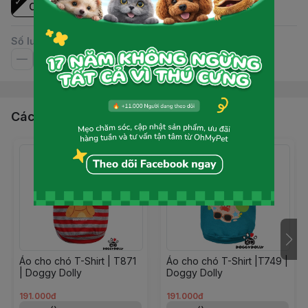
Cái
Số lượng
Các sản phẩm, dịch vụ khác
Áo cho chó T-Shirt | T871
Áo cho chó T-Shirt |T749 |
| Doggy Dolly
Doggy Dolly
191.000đ
191.000đ