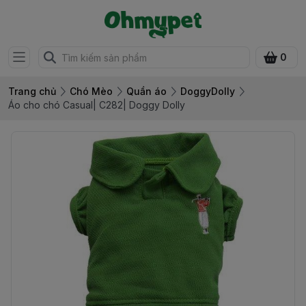
0
Trang chủ
Chó Mèo
Quần áo
DoggyDolly
Áo cho chó Casual| C282| Doggy Dolly