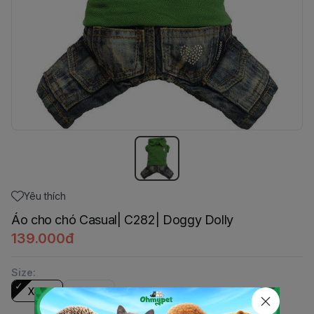
Yêu thích
Áo cho chó Casual| C282| Doggy Dolly
139.000đ
Size
:
XXS
XS