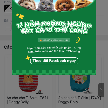
Đơn vị
:
Cái
Số lượng
Các sản phẩm, dịch vụ khác
Áo cho chó T-Shirt | T871
Áo cho chó T-Shirt |T749 |
| Doggy Dolly
Doggy Dolly