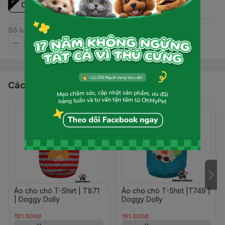
Cái
Số lượng
Các sản phẩm, dịch vụ khác
Áo cho chó T-Shirt | T871
Áo cho chó T-Shirt |T749 |
| Doggy Dolly
Doggy Dolly
191.000đ
191.000đ