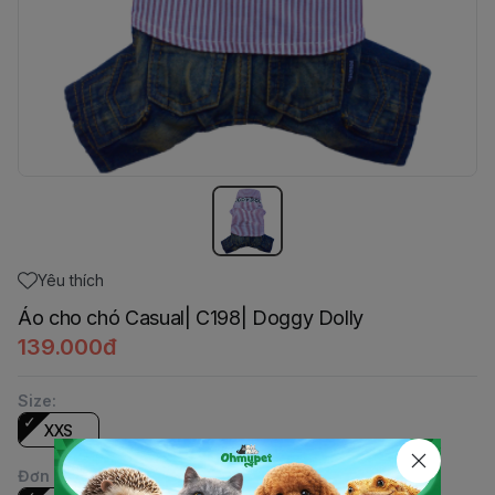
Yêu thích
Áo cho chó Casual| C198| Doggy Dolly
139.000đ
Size
:
XXS
Đơn vị
: