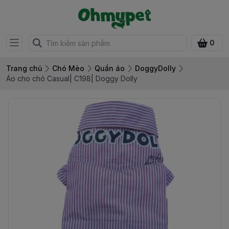
0
Trang chủ
Chó Mèo
Quần áo
DoggyDolly
Áo cho chó Casual| C198| Doggy Dolly