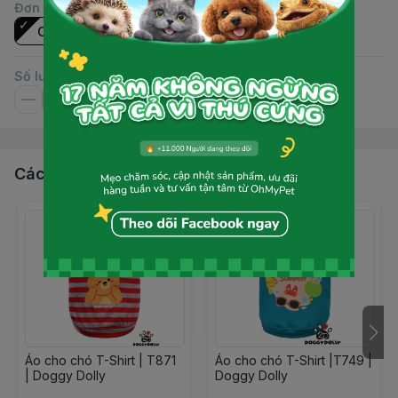
Đơn vị
:
Cái
Số lượng
Các sản phẩm, dịch vụ khác
Áo cho chó T-Shirt | T871
Áo cho chó T-Shirt |T749 |
| Doggy Dolly
Doggy Dolly