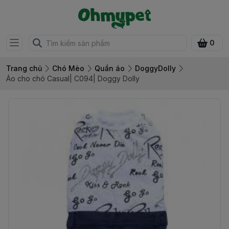
0
Trang chủ
Chó Mèo
Quần áo
DoggyDolly
Áo cho chó Casual| C094| Doggy Dolly