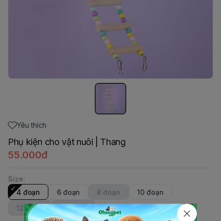
Yêu thích
Phụ kiện cho vật nuôi | Thang
55.000đ
Size
:
4 đoạn
6 đoạn
8 đoạn
10 đoạn
12 đoạn
14 đoạn