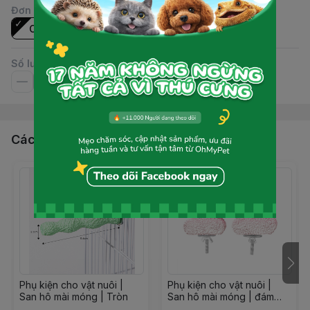
Đơn vị
:
Cái
Số lượng
Các sản phẩm, dịch vụ khác
Phụ kiện cho vật nuôi |
Phụ kiện cho vật nuôi |
San hô mài móng | Tròn
San hô mài móng | đám
mây