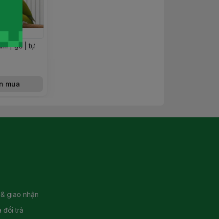
im | gỗ | tự
n mua
 & giao nhận
 đổi trả