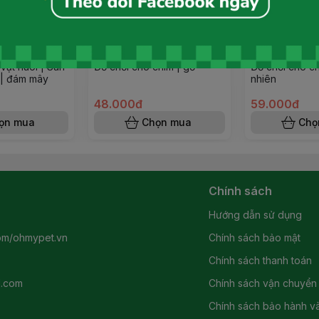
vật nuôi | San
Đồ chơi cho chim | gỗ
Đồ chơi cho ch
 | đám mây
nhiên
48.000đ
59.000đ
ọn mua
Chọn mua
Chọ
Chính sách
Hướng dẫn sử dụng
om/ohmypet.vn
Chính sách bảo mật
Chính sách thanh toán
l.com
Chính sách vận chuyển
Chính sách bảo hành và