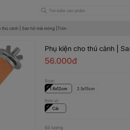
o thú cảnh | San hô mài móng |Tròn
Phụ kiện cho thú cảnh | S
56.000đ
Size
:
1.6x12cm
2.5x15cm
Đơn vị
:
Cái
Số lượng