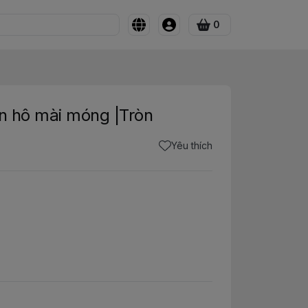
0
an hô mài móng |Tròn
Yêu thích