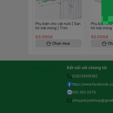
Phụ kiện cho vật nuôi | San
Phụ kiện cho 
hô mài móng | Tròn
hô mài móng
63.000đ
92.000đ
Chọn mua
Ch
Kết nối với chúng tôi
(028)39919382
https://www.facebook.c
056 393 0076
ohmypet.petshop@gmai