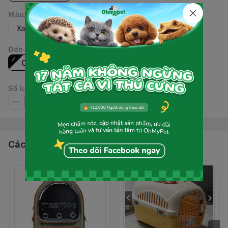
Màu
:
Xanh dương
Xanh lá
Đơn vị
:
Cái
Số lượng
Các sản phẩm, dịch vụ khác