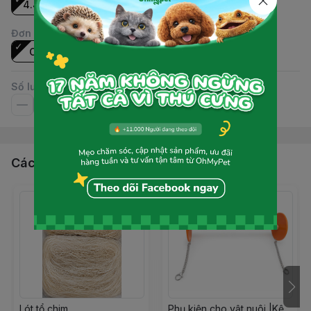
4.4cm
5.5cm
6.5cm
10cm
Đơn vị
:
Cái
Số lượng
Các sản phẩm, dịch vụ khác
Lót tổ chim
Phụ kiện cho vật nuôi |Kệ