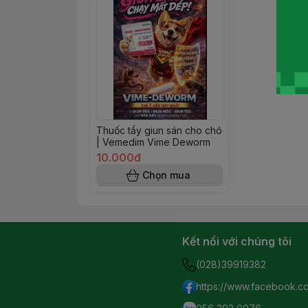
Thuốc tẩy giun sán cho chó
| Vemedim Vime Deworm
10.000đ
Chọn mua
Kết nối với chúng tôi
(028)39919382
https://www.facebook.c