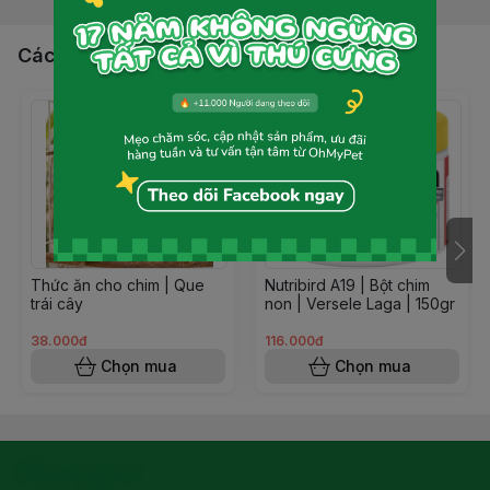
Các sản phẩm, dịch vụ khác
Thức ăn cho chim | Que
Nutribird A19 | Bột chim
trái cây
non | Versele Laga | 150gr
38.000đ
116.000đ
Chọn mua
Chọn mua