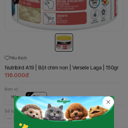
Yêu thích
Nutribird A19 | Bột chim non | Versele Laga | 150gr
116.000đ
Đơn vị
:
Hộp
Gói
Số lượng