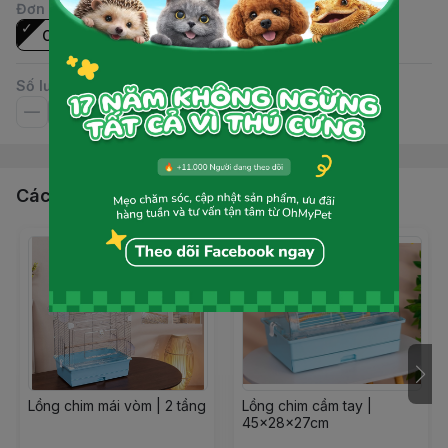
Đơn vị
:
Cái
Số lượng
Các sản phẩm, dịch vụ khác
Lồng chim mái vòm | 2 tầng
Lồng chim cầm tay |
45x28x27cm