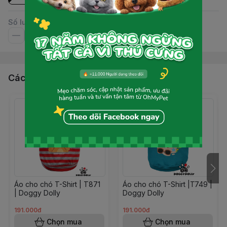
Số lượng
Các sản phẩm, dịch vụ khác
Áo cho chó T-Shirt | T871
Áo cho chó T-Shirt |T749 |
| Doggy Dolly
Doggy Dolly
191.000đ
191.000đ
Chọn mua
Chọn mua