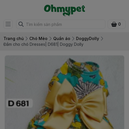
0
Trang chủ
Chó Mèo
Quần áo
DoggyDolly
Đầm cho chó Dresses| D681| Doggy Dolly