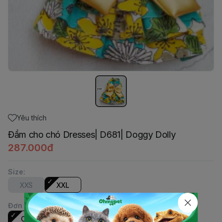
Yêu thích
Đầm cho chó Dresses| D681| Doggy Dolly
287.000đ
Size
:
XXS
XXL
Đơn vị
:
Cái