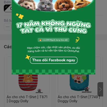
Đơn vị
:
Cái
Số lượng
Các sản phẩm, dịch vụ khác
Áo cho chó T-Shirt | T871
Áo cho chó T-Shirt |T749 |
| Doggy Dolly
Doggy Dolly