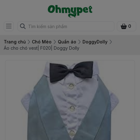
0
Trang chủ
Chó Mèo
Quần áo
DoggyDolly
Áo cho chó vest| F020| Doggy Dolly