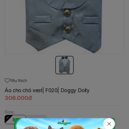
Yêu thích
Áo cho chó vest| F020| Doggy Dolly
306.000đ
Size
:
XS
XXS