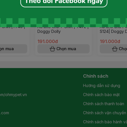
-Shirt |T749 |
Áo cho chó T-Shirt | T472 |
Áo cho chó Pol
Doggy Dolly
S124| Doggy D
191.000đ
191.000đ
ọn mua
Chọn mua
Chọ
Chính sách
Hướng dẫn sử dụng
om/ohmypet.vn
Chính sách bảo mật
Chính sách thanh toán
l.com
Chính sách vận chuyển
Chính sách bảo hành và