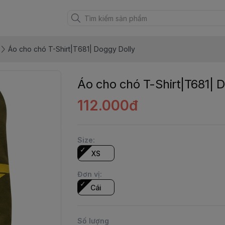
Áo cho chó T-Shirt|T681| Doggy Dolly
Áo cho chó T-Shirt|T681| 
112.000đ
Size
:
XS
Đơn vị
:
Cái
Số lượng