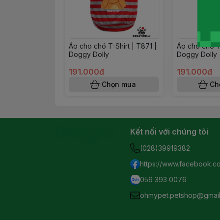
Áo cho chó T-Shirt | T871 |
Áo cho chó T
Doggy Dolly
Doggy Dolly
191.000đ
191.000đ
Chọn mua
Ch
Kết nối với chúng tôi
(028)39919382
https://www.facebook.c
056 393 0076
ohmypet.petshop@gmai