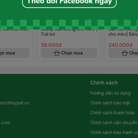
| Cần câu mèo
Catnip dán tường cho mèo |
Bàn cào móng
Trái bơ
cho mèo| Bằng
thừng
38.000đ
240.000đ
ọn mua
Chọn mua
Chọ
Chính sách
Hướng dẫn sử dụng
om/ohmypet.vn
Chính sách bảo mật
Chính sách thanh toán
l.com
Chính sách vận chuyển
Chính sách bảo hành và