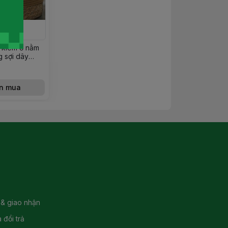
 kiêm ổ nằm
 sợi dây
n mua
 & giao nhận
 đổi trả