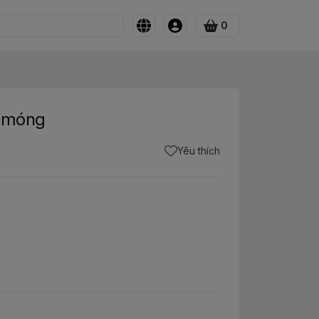
0
o móng
Yêu thích