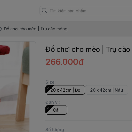
Đồ chơi cho mèo | Trụ cào móng
Đồ chơi cho mèo | Trụ cà
266.000đ
Size
:
20 x 42cm | Đỏ
20 x 42cm | Nâu
Đơn vị
:
Cái
Số lượng