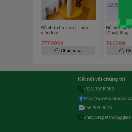
Đồ chơi cho mèo | Tháp
Đồ chơi mèo 
mèo kẹo
|Chuột lông
777.000đ
51.000đ
Chọn mua
Ch
Kết nối với chúng tôi
(028)39919382
https://www.facebook.c
056 393 0076
ohmypet.petshop@gmai