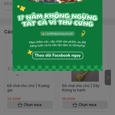
Số lượng
Các sản phẩm, dịch vụ khác
Đồ chơi cho chó | Xương
Đồ chơi cho chó | Dây
gai
thừng tạ banh
32.000đ
56.000đ
Chọn mua
Chọn mua