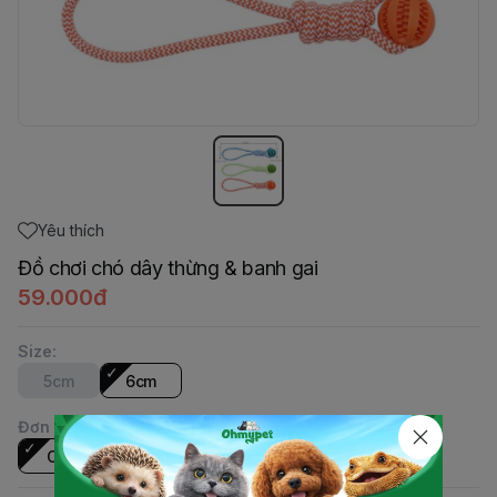
Yêu thích
Đồ chơi chó dây thừng & banh gai
59.000đ
Size
:
5cm
6cm
Đơn vị
:
Cái